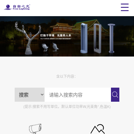
含以下内容：
(提示:搜索不用写单位。默认单位功率W,光束角°,色温K)