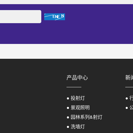
产品中心
新
● 投射灯
● 
● 景观照明
● 
● 园林系列&射灯
● 洗墙灯