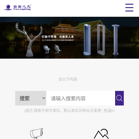
含以下内容：
(提示:搜索不用写单位。默认单位功率W,光束角°,色温K)