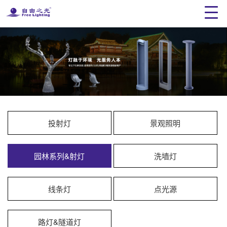
投射灯
景观照明
园林系列&射灯
洗墙灯
线条灯
点光源
路灯&隧道灯