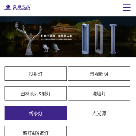
投射灯
景观照明
园林系列&射灯
洗墙灯
线条灯
点光源
路灯&隧道灯